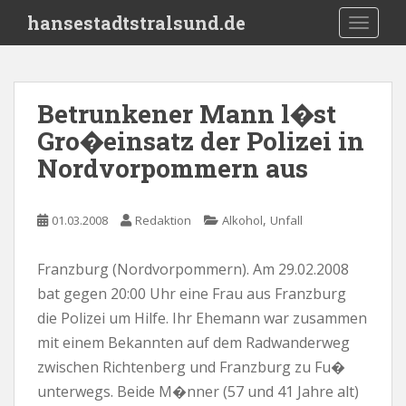
S
hansestadtstralsund.de
TOGGLE
k
i
p
t
Betrunkener Mann l�st
o
Gro�einsatz der Polizei in
m
a
Nordvorpommern aus
i
n
c
,
01.03.2008
Redaktion
Alkohol
Unfall
o
n
Franzburg (Nordvorpommern). Am 29.02.2008
t
bat gegen 20:00 Uhr eine Frau aus Franzburg
e
die Polizei um Hilfe. Ihr Ehemann war zusammen
n
mit einem Bekannten auf dem Radwanderweg
t
zwischen Richtenberg und Franzburg zu Fu�
unterwegs. Beide M�nner (57 und 41 Jahre alt)