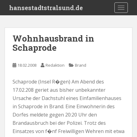
S
hansestadtstralsund.de
TOGGLE
k
i
p
t
Wohnhausbrand in
o
Schaprode
m
a
i
18.02.2008
Redaktion
Brand
n
c
o
Schaprode (Insel R�gen) Am Abend des
n
17.02.208 geriet aus bisher unbekannter
t
Ursache der Dachstuhl eines Einfamilienhauses
e
in Schaprode in Brand. Eine Einwohnerin des
n
Dorfes meldete gegen 20:20 Uhr den
t
Brandausbruch bei der Polizei. Trotz des
Einsatzes von f�nf Freiwilligen Wehren mit etwa