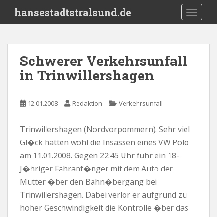
S
hansestadtstralsund.de
TOGGLE
k
i
p
t
Schwerer Verkehrsunfall
o
in Trinwillershagen
m
a
i
12.01.2008
Redaktion
Verkehrsunfall
n
c
o
Trinwillershagen (Nordvorpommern). Sehr viel
n
Gl�ck hatten wohl die Insassen eines VW Polo
t
am 11.01.2008. Gegen 22:45 Uhr fuhr ein 18-
e
J�hriger Fahranf�nger mit dem Auto der
n
Mutter �ber den Bahn�bergang bei
t
Trinwillershagen. Dabei verlor er aufgrund zu
hoher Geschwindigkeit die Kontrolle �ber das