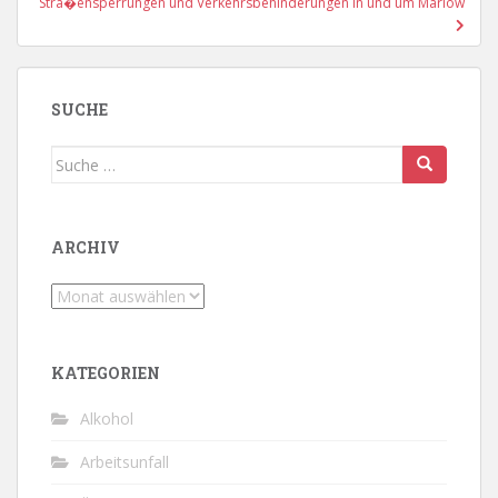
Stra�ensperrungen und Verkehrsbehinderungen in und um Marlow
SUCHE
Suche
nach:
ARCHIV
Archiv
KATEGORIEN
Alkohol
Arbeitsunfall