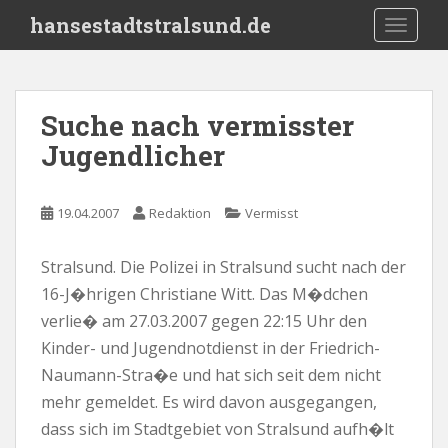
S
hansestadtstralsund.de
TOGGLE
k
i
p
t
Suche nach vermisster
o
Jugendlicher
m
a
i
19.04.2007
Redaktion
Vermisst
n
c
o
Stralsund. Die Polizei in Stralsund sucht nach der
n
16-J�hrigen Christiane Witt. Das M�dchen
t
verlie� am 27.03.2007 gegen 22:15 Uhr den
e
Kinder- und Jugendnotdienst in der Friedrich-
n
Naumann-Stra�e und hat sich seit dem nicht
t
mehr gemeldet. Es wird davon ausgegangen,
dass sich im Stadtgebiet von Stralsund aufh�lt