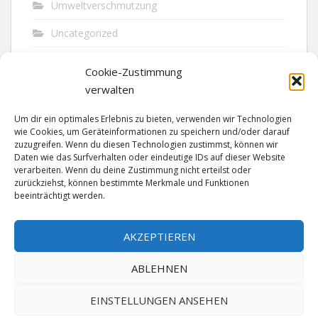
Umweltverschmutzung
Uncategorized
Unfall
Cookie-Zustimmung
Vandalismus
verwalten
Verkehr
Um dir ein optimales Erlebnis zu bieten, verwenden wir Technologien
wie Cookies, um Geräteinformationen zu speichern und/oder darauf
Verkehrsunfall
zuzugreifen. Wenn du diesen Technologien zustimmst, können wir
Daten wie das Surfverhalten oder eindeutige IDs auf dieser Website
verarbeiten. Wenn du deine Zustimmung nicht erteilst oder
Vermisst
zurückziehst, können bestimmte Merkmale und Funktionen
beeinträchtigt werden.
Waffen
Wilderei
AKZEPTIEREN
ABLEHNEN
EINSTELLUNGEN ANSEHEN