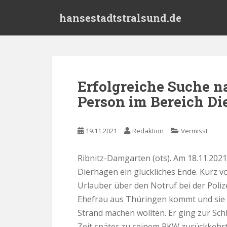
S
hansestadtstralsund.de
k
i
p
t
o
m
Erfolgreiche Suche n
a
Person im Bereich Di
i
n
c
19.11.2021
Redaktion
Vermisst
o
n
t
Ribnitz-Damgarten (ots). Am 18.11.2021
e
Dierhagen ein glückliches Ende. Kurz vo
n
Urlauber über den Notruf bei der Polizei
t
Ehefrau aus Thüringen kommt und sie 
Strand machen wollten. Er ging zur Sch
Zeit später zu seinem PKW zurückkehr