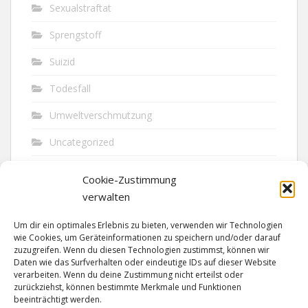
Sexualstraftat
Sprengstoff
Suizid
Todesfall
Umweltverschmutzung
Uncategorized
Unfall
Cookie-Zustimmung
Vandalismus
verwalten
Verkehr
Um dir ein optimales Erlebnis zu bieten, verwenden wir Technologien
wie Cookies, um Geräteinformationen zu speichern und/oder darauf
Verkehrsunfall
zuzugreifen. Wenn du diesen Technologien zustimmst, können wir
Daten wie das Surfverhalten oder eindeutige IDs auf dieser Website
verarbeiten. Wenn du deine Zustimmung nicht erteilst oder
Vermisst
zurückziehst, können bestimmte Merkmale und Funktionen
beeinträchtigt werden.
Waffen