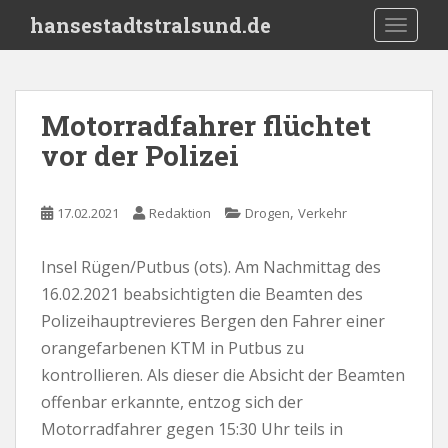
S
hansestadtstralsund.de
TOGGLE
k
i
p
t
Motorradfahrer flüchtet
o
vor der Polizei
m
a
i
,
17.02.2021
Redaktion
Drogen
Verkehr
n
c
o
Insel Rügen/Putbus (ots). Am Nachmittag des
n
16.02.2021 beabsichtigten die Beamten des
t
Polizeihauptrevieres Bergen den Fahrer einer
e
orangefarbenen KTM in Putbus zu
n
kontrollieren. Als dieser die Absicht der Beamten
t
offenbar erkannte, entzog sich der
Motorradfahrer gegen 15:30 Uhr teils in