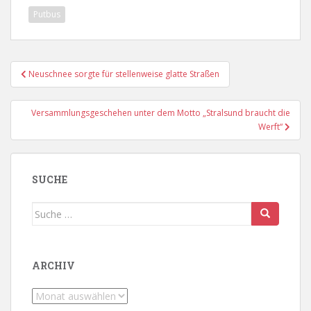
Putbus
Beitragsnavigation
Neuschnee sorgte für stellenweise glatte Straßen
Versammlungsgeschehen unter dem Motto „Stralsund braucht die
Werft“
SUCHE
Suche
nach:
ARCHIV
Archiv