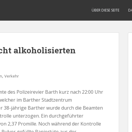
ÜBER DIESE SEITE
D
cht alkoholisierten
,
n
Verkehr
te des Polizeirevier Barth kurz nach 22:00 Uhr
welcher im Barther Stadtzentrum
er 38-jährige Barther wurde durch die Beamten
trolle unterzogen. Ein durchgeführter
on 2,37 Promille. Noch während der Kontrolle
 Pulver gefüllte Papiertüte aus der