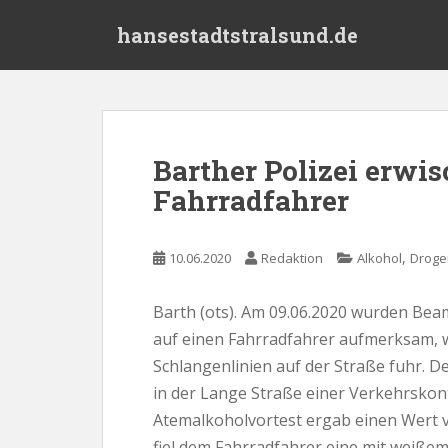
S
hansestadtstralsund.de
k
i
p
t
o
m
Barther Polizei erwis
a
Fahrradfahrer
i
n
c
,
10.06.2020
Redaktion
Alkohol
Droge
o
n
t
Barth (ots). Am 09.06.2020 wurden Beam
e
auf einen Fahrradfahrer aufmerksam, 
n
Schlangenlinien auf der Straße fuhr. D
t
in der Lange Straße einer Verkehrskon
Atemalkoholvortest ergab einen Wert v
fiel dem Fahrradfahrer eine mit weißem