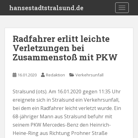
S
hansestadtstralsund.de
TOGGLE
k
i
p
t
Radfahrer erlitt leichte
o
Verletzungen bei
m
a
Zusammenstoß mit PKW
i
n
c
16.01.2020
Redaktion
Verkehrsunfall
o
n
Stralsund (ots). Am 16.01.2020 gegen 11:35 Uhr
t
ereignete sich in Stralsund ein Verkehrsunfall,
e
bei dem ein Radfahrer leicht verletzt wurde. Ein
n
68-jähriger Mann aus Stralsund befuhr mit
t
seinem PKW Mercedes-Benz den Heinrich-
Heine-Ring aus Richtung Prohner Straße