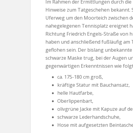
Im Rahmen der Ermittlungen durch die 
Hinweise zum Tatgeschehen bekannt. So
Uferweg um den Moorteich zwischen de
nahegelegenen Tennisplatz ereignet h
Richtung Friedrich Engels-Straße von h
haben und anschließend fußläufig am T
geflohen sein. Der bislang unbekannte
schwarze Maske trug, bei der Augen u
gegenwärtigen Erkenntnissen wie folgt
ca. 175-180 cm groß,
kräftige Statur mit Bauchansatz,
helle Hautfarbe,
Oberlippenbart,
olivgrüne Jacke mit Kapuze auf d
schwarze Lederhandschuhe,
Hose mit aufgesetzten Beintasch