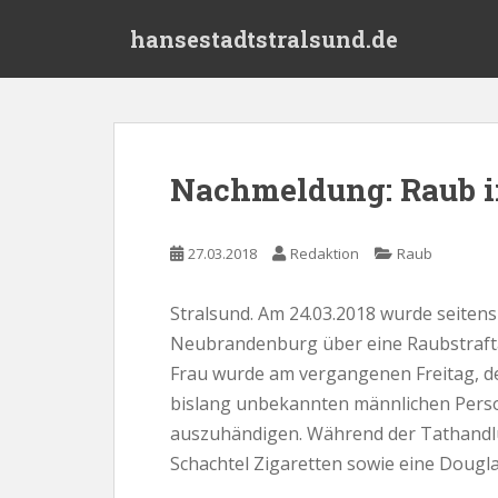
S
hansestadtstralsund.de
k
i
p
t
o
m
Nachmeldung: Raub i
a
i
n
27.03.2018
Redaktion
Raub
c
o
Stralsund. Am 24.03.2018 wurde seitens 
n
Neubrandenburg über eine Raubstraftat
t
e
Frau wurde am vergangenen Freitag, d
n
bislang unbekannten männlichen Perso
t
auszuhändigen. Während der Tathandlu
Schachtel Zigaretten sowie eine Dougl