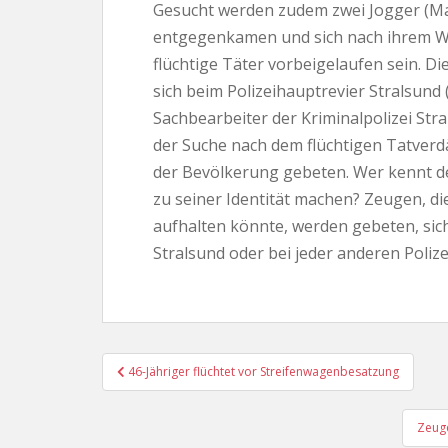
Gesucht werden zudem zwei Jogger (Ma
entgegenkamen und sich nach ihrem Wo
flüchtige Täter vorbeigelaufen sein. 
sich beim Polizeihauptrevier Stralsun
Sachbearbeiter der Kriminalpolizei Str
der Suche nach dem flüchtigen Tatver
der Bevölkerung gebeten. Wer kennt 
zu seiner Identität machen? Zeugen, di
aufhalten könnte, werden gebeten, sich 
Stralsund oder bei jeder anderen Polize
Beitragsnavigation
46-Jähriger flüchtet vor Streifenwagenbesatzung
Zeuge