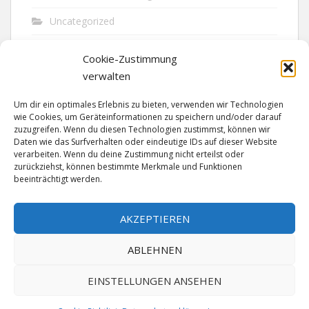
Uncategorized
Unfall
Cookie-Zustimmung
Vandalismus
verwalten
Verkehr
Um dir ein optimales Erlebnis zu bieten, verwenden wir Technologien
wie Cookies, um Geräteinformationen zu speichern und/oder darauf
Verkehrsunfall
zuzugreifen. Wenn du diesen Technologien zustimmst, können wir
Daten wie das Surfverhalten oder eindeutige IDs auf dieser Website
verarbeiten. Wenn du deine Zustimmung nicht erteilst oder
Vermisst
zurückziehst, können bestimmte Merkmale und Funktionen
beeinträchtigt werden.
Waffen
Wilderei
AKZEPTIEREN
ABLEHNEN
EINSTELLUNGEN ANSEHEN