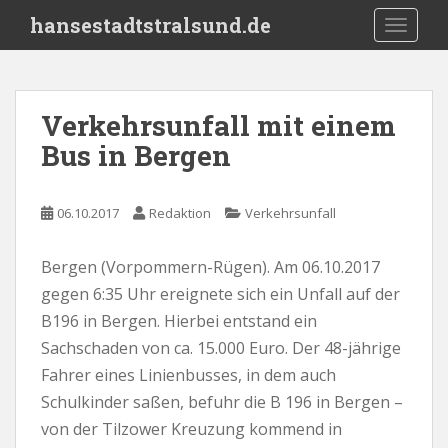
S
hansestadtstralsund.de
TOGGLE
k
i
p
t
Verkehrsunfall mit einem
o
Bus in Bergen
m
a
i
06.10.2017
Redaktion
Verkehrsunfall
n
c
o
Bergen (Vorpommern-Rügen). Am 06.10.2017
n
gegen 6:35 Uhr ereignete sich ein Unfall auf der
t
B196 in Bergen. Hierbei entstand ein
e
Sachschaden von ca. 15.000 Euro. Der 48-jährige
n
Fahrer eines Linienbusses, in dem auch
t
Schulkinder saßen, befuhr die B 196 in Bergen –
von der Tilzower Kreuzung kommend in