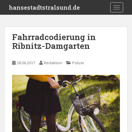
S
hansestadtstralsund.de
TOGGLE
k
i
p
t
Fahrradcodierung in
o
Ribnitz-Damgarten
m
a
i
28.06.2017
Redaktion
Polizei
n
c
o
n
t
e
n
t