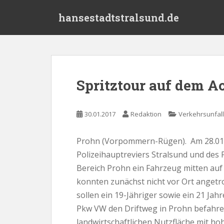
S
hansestadtstralsund.de
k
i
p
t
o
m
Spritztour auf dem A
a
i
n
30.01.2017
Redaktion
Verkehrsunfall
c
o
Prohn (Vorpommern-Rügen). Am 28.01.
n
Polizeihauptreviers Stralsund und des P
t
e
Bereich Prohn ein Fahrzeug mitten auf
n
konnten zunächst nicht vor Ort angetr
t
sollen ein 19-Jähriger sowie ein 21 Jah
Pkw VW den Driftweg in Prohn befahren
landwirtschaftlichen Nutzfläche mit h