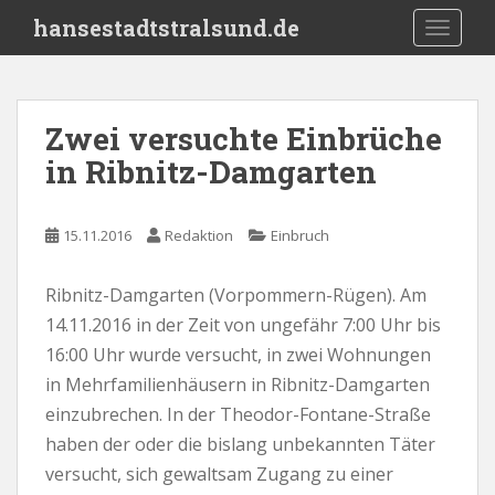
S
hansestadtstralsund.de
TOGGLE
k
i
p
t
Zwei versuchte Einbrüche
o
in Ribnitz-Damgarten
m
a
i
15.11.2016
Redaktion
Einbruch
n
c
o
Ribnitz-Damgarten (Vorpommern-Rügen). Am
n
14.11.2016 in der Zeit von ungefähr 7:00 Uhr bis
t
16:00 Uhr wurde versucht, in zwei Wohnungen
e
in Mehrfamilienhäusern in Ribnitz-Damgarten
n
einzubrechen. In der Theodor-Fontane-Straße
t
haben der oder die bislang unbekannten Täter
versucht, sich gewaltsam Zugang zu einer