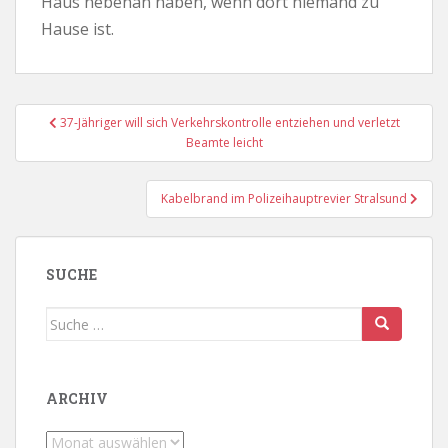
Haus nebenan haben, wenn dort niemand zu
Hause ist.
Beitragsnavigation
37-Jähriger will sich Verkehrskontrolle entziehen und verletzt
Beamte leicht
Kabelbrand im Polizeihauptrevier Stralsund
SUCHE
Suche
nach:
ARCHIV
Archiv