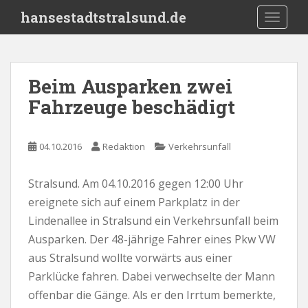
S
hansestadtstralsund.de
TOGGLE
k
i
p
t
Beim Ausparken zwei
o
Fahrzeuge beschädigt
m
a
i
04.10.2016
Redaktion
Verkehrsunfall
n
c
o
Stralsund. Am 04.10.2016 gegen 12:00 Uhr
n
ereignete sich auf einem Parkplatz in der
t
Lindenallee in Stralsund ein Verkehrsunfall beim
e
Ausparken. Der 48-jährige Fahrer eines Pkw VW
n
aus Stralsund wollte vorwärts aus einer
t
Parklücke fahren. Dabei verwechselte der Mann
offenbar die Gänge. Als er den Irrtum bemerkte,