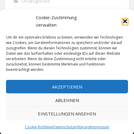
Uncategorized
Unfall
Cookie-Zustimmung
Vandalismus
verwalten
Verkehr
Um dir ein optimales Erlebnis zu bieten, verwenden wir Technologien
wie Cookies, um Geräteinformationen zu speichern und/oder darauf
Verkehrsunfall
zuzugreifen. Wenn du diesen Technologien zustimmst, können wir
Daten wie das Surfverhalten oder eindeutige IDs auf dieser Website
verarbeiten. Wenn du deine Zustimmung nicht erteilst oder
Vermisst
zurückziehst, können bestimmte Merkmale und Funktionen
beeinträchtigt werden.
Waffen
Wilderei
AKZEPTIEREN
ABLEHNEN
EINSTELLUNGEN ANSEHEN
Cookie-Richtlinie
Datenschutzerklärung
Impressum
MADE SINCE 1999 WITH ♥ BY
ABELNET
| POWERED BY
NADV