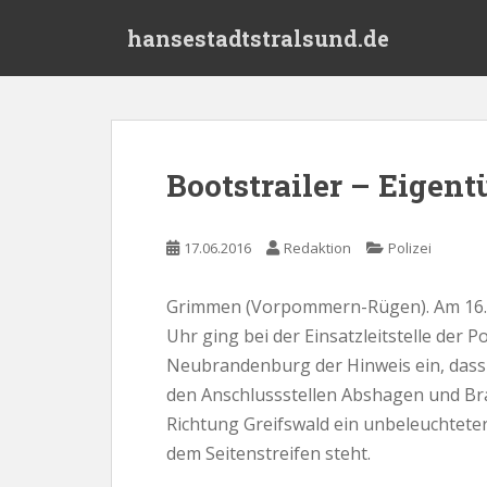
S
hansestadtstralsund.de
k
i
p
t
o
m
Bootstrailer – Eigen
a
i
n
17.06.2016
Redaktion
Polizei
c
o
Grimmen (Vorpommern-Rügen). Am 16.0
n
Uhr ging bei der Einsatzleitstelle der Pol
t
e
Neubrandenburg der Hinweis ein, dass 
n
den Anschlussstellen Abshagen und B
t
Richtung Greifswald ein unbeleuchtet
dem Seitenstreifen steht.