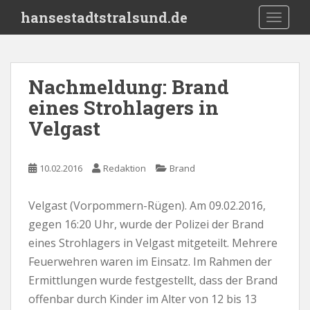
S
hansestadtstralsund.de
TOGGLE
k
i
p
t
Nachmeldung: Brand
o
eines Strohlagers in
m
a
Velgast
i
n
c
10.02.2016
Redaktion
Brand
o
n
Velgast (Vorpommern-Rügen). Am 09.02.2016,
t
gegen 16:20 Uhr, wurde der Polizei der Brand
e
eines Strohlagers in Velgast mitgeteilt. Mehrere
n
Feuerwehren waren im Einsatz. Im Rahmen der
t
Ermittlungen wurde festgestellt, dass der Brand
offenbar durch Kinder im Alter von 12 bis 13