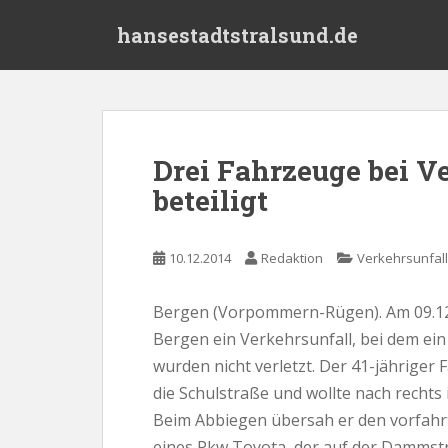
S
hansestadtstralsund.de
k
i
p
t
o
m
Drei Fahrzeuge bei V
a
beteiligt
i
n
c
10.12.2014
Redaktion
Verkehrsunfall
o
n
t
Bergen (Vorpommern-Rügen). Am 09.12.2
e
Bergen ein Verkehrsunfall, bei dem ei
n
wurden nicht verletzt. Der 41-jähriger
t
die Schulstraße und wollte nach rechts
Beim Abbiegen übersah er den vorfahr
eines Pkw Toyota, der auf der Dammstr