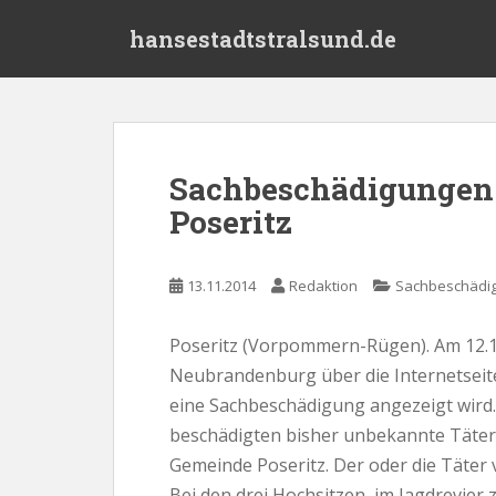
S
hansestadtstralsund.de
k
i
p
t
o
m
Sachbeschädigungen
a
Poseritz
i
n
c
13.11.2014
Redaktion
Sachbeschädi
o
n
t
Poseritz (Vorpommern-Rügen). Am 12.1
e
Neubrandenburg über die Internetseite 
n
eine Sachbeschädigung angezeigt wird.
t
beschädigten bisher unbekannte Täter 
Gemeinde Poseritz. Der oder die Täter v
Bei den drei Hochsitzen, im Jagdrevier