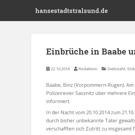
S
hansestadtstralsund.de
k
i
p
t
o
m
Einbrüche in Baabe
a
i
n
,
22.10.2014
Redaktion
Diebstahl
Ein
c
o
Baabe, Binz (Vorpommern-Rügen). Am 2
n
Polizeirevier Sassnitz über mehrere E
t
e
informiert.
n
In der Nacht vom 20.10.2014 zum 21.1
t
durch bisher unbekannte Täter gewalt
verschafften sich Zutritt zu insgesamt