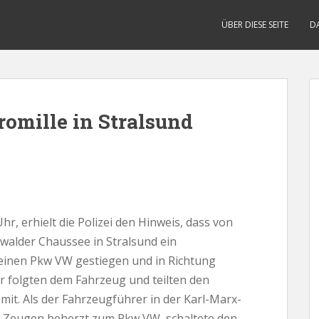
ÜBER DIESE SEITE
D
romille in Stralsund
hr, erhielt die Polizei den Hinweis, dass von
walder Chaussee in Stralsund ein
einen Pkw VW gestiegen und in Richtung
r folgten dem Fahrzeug und teilten den
mit. Als der Fahrzeugführer in der Karl-Marx-
er Zeugen beherzt zum Pkw VW, schaltete den