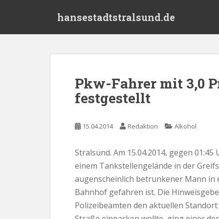
S
hansestadtstralsund.de
k
i
p
t
o
m
Pkw-Fahrer mit 3,0 P
a
festgestellt
i
n
c
15.04.2014
Redaktion
Alkohol
o
n
t
Stralsund. Am 15.04.2014, gegen 01:45 U
e
einem Tankstellengelände in der Greifs
n
augenscheinlich betrunkener Mann in 
t
Bahnhof gefahren ist. Die Hinweisgebe
Polizeibeamten den aktuellen Standort 
Straße einparken wollte, ging einer d