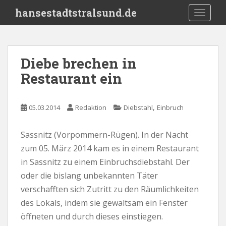
S
hansestadtstralsund.de
TOGGLE
k
i
p
t
Diebe brechen in
o
Restaurant ein
m
a
i
,
05.03.2014
Redaktion
Diebstahl
Einbruch
n
c
o
Sassnitz (Vorpommern-Rügen). In der Nacht
n
zum 05. März 2014 kam es in einem Restaurant
t
in Sassnitz zu einem Einbruchsdiebstahl. Der
e
oder die bislang unbekannten Täter
n
verschafften sich Zutritt zu den Räumlichkeiten
t
des Lokals, indem sie gewaltsam ein Fenster
öffneten und durch dieses einstiegen.