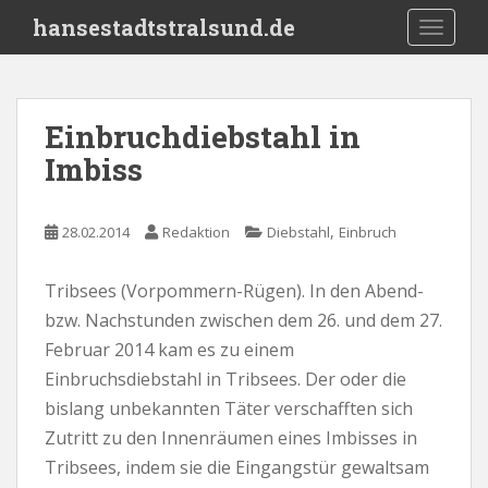
S
hansestadtstralsund.de
TOGGLE
k
i
p
t
Einbruchdiebstahl in
o
Imbiss
m
a
i
,
28.02.2014
Redaktion
Diebstahl
Einbruch
n
c
o
Tribsees (Vorpommern-Rügen). In den Abend-
n
bzw. Nachstunden zwischen dem 26. und dem 27.
t
Februar 2014 kam es zu einem
e
Einbruchsdiebstahl in Tribsees. Der oder die
n
bislang unbekannten Täter verschafften sich
t
Zutritt zu den Innenräumen eines Imbisses in
Tribsees, indem sie die Eingangstür gewaltsam