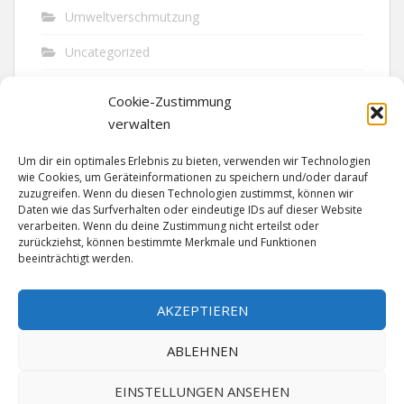
Umweltverschmutzung
Uncategorized
Unfall
Cookie-Zustimmung
Vandalismus
verwalten
Verkehr
Um dir ein optimales Erlebnis zu bieten, verwenden wir Technologien
wie Cookies, um Geräteinformationen zu speichern und/oder darauf
Verkehrsunfall
zuzugreifen. Wenn du diesen Technologien zustimmst, können wir
Daten wie das Surfverhalten oder eindeutige IDs auf dieser Website
verarbeiten. Wenn du deine Zustimmung nicht erteilst oder
Vermisst
zurückziehst, können bestimmte Merkmale und Funktionen
beeinträchtigt werden.
Waffen
Wilderei
AKZEPTIEREN
ABLEHNEN
EINSTELLUNGEN ANSEHEN