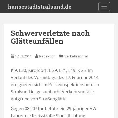
S
hansestadtstralsund.de
TOGGLE
k
i
p
t
Schwerverletzte nach
o
Glätteunfällen
m
a
i
17.02.2014
Redaktion
Verkehrsunfall
n
c
o
K 9, L30, Kirchdorf, L 29, L21, L19, K 25. Im
n
Verlauf des Vormittags des 17. Februar 2014
t
ereigneten sich im Polizeiinspektionsbereich
e
Stralsund insgesamt acht Verkehrsunfälle
n
aufgrund von Straßenglätte.
t
Gegen 08:20 Uhr befuhr ein 29-jähriger VW-
Fahrer die Kreisstraße 9 aus Richtung