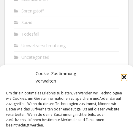
Sprengstoff
Suizid
Todesfall
Umweltverschmutzung
Uncategorized
Unfall
Cookie-Zustimmung
Vandalismus
verwalten
Verkehr
Um dir ein optimales Erlebnis zu bieten, verwenden wir Technologien
wie Cookies, um Geräteinformationen zu speichern und/oder darauf
Verkehrsunfall
zuzugreifen. Wenn du diesen Technologien zustimmst, können wir
Daten wie das Surfverhalten oder eindeutige IDs auf dieser Website
verarbeiten. Wenn du deine Zustimmung nicht erteilst oder
Vermisst
zurückziehst, können bestimmte Merkmale und Funktionen
beeinträchtigt werden.
Waffen