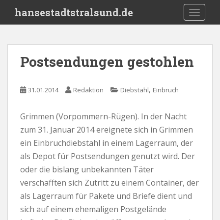
S
hansestadtstralsund.de
TOGGLE
k
i
p
t
Postsendungen gestohlen
o
m
a
,
31.01.2014
Redaktion
Diebstahl
Einbruch
i
n
Grimmen (Vorpommern-Rügen). In der Nacht
c
zum 31. Januar 2014 ereignete sich in Grimmen
o
n
ein Einbruchdiebstahl in einem Lagerraum, der
t
als Depot für Postsendungen genutzt wird. Der
e
oder die bislang unbekannten Täter
n
verschafften sich Zutritt zu einem Container, der
t
als Lagerraum für Pakete und Briefe dient und
sich auf einem ehemaligen Postgelände