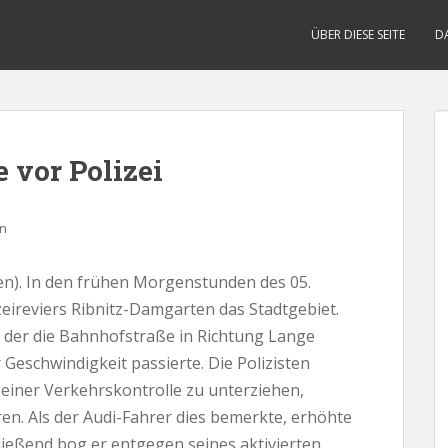
ÜBER DIESE SEITE
D
 vor Polizei
n
). In den frühen Morgenstunden des 05.
eireviers Ribnitz-Damgarten das Stadtgebiet.
f, der die Bahnhofstraße in Richtung Lange
Geschwindigkeit passierte. Die Polizisten
 einer Verkehrskontrolle zu unterziehen,
en. Als der Audi-Fahrer dies bemerkte, erhöhte
ließend bog er entgegen seines aktivierten