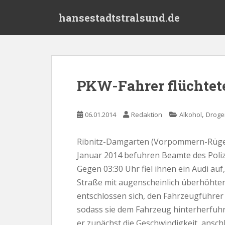
S
hansestadtstralsund.de
k
i
p
t
o
m
PKW-Fahrer flüchtete
a
i
n
,
06.01.2014
Redaktion
Alkohol
Droge
c
o
Ribnitz-Damgarten (Vorpommern-Rügen
n
Januar 2014 befuhren Beamte des Poliz
t
e
Gegen 03:30 Uhr fiel ihnen ein Audi au
n
Straße mit augenscheinlich überhöhter 
t
entschlossen sich, den Fahrzeugführer
sodass sie dem Fahrzeug hinterherfuhr
er zunächst die Geschwindigkeit, ansch