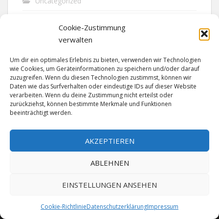
Uncategorized
Unfall
Cookie-Zustimmung
Vandalismus
verwalten
Verkehr
Um dir ein optimales Erlebnis zu bieten, verwenden wir Technologien
wie Cookies, um Geräteinformationen zu speichern und/oder darauf
Verkehrsunfall
zuzugreifen. Wenn du diesen Technologien zustimmst, können wir
Daten wie das Surfverhalten oder eindeutige IDs auf dieser Website
verarbeiten. Wenn du deine Zustimmung nicht erteilst oder
Vermisst
zurückziehst, können bestimmte Merkmale und Funktionen
beeinträchtigt werden.
Waffen
Wilderei
AKZEPTIEREN
ABLEHNEN
EINSTELLUNGEN ANSEHEN
Cookie-Richtlinie
Datenschutzerklärung
Impressum
MADE SINCE 1999 WITH ♥ BY
ABELNET
| POWERED BY
NADV