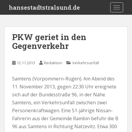
S
hansestadtstralsund.de
TOGGLE
k
i
p
t
PKW geriet in den
o
Gegenverkehr
m
a
i
12.11.2013
Redaktion
Verkehrsunfall
n
c
o
Samtens (Vorpommern-Rügen). Am Abend des
n
11. November 2013, gegen 22:30 Uhr ereignete
t
sich auf der Bundesstraße 96, in der Nähe
e
Samtens, ein Verkehrsunfall zwischen zwei
n
Personenkraftwagen. Eine 51-jährige Nissan-
t
Fahrerin aus der Gemeinde Rambin befuhr die B
96 aus Samtens in Richtung Natzevitz. Etwa 300