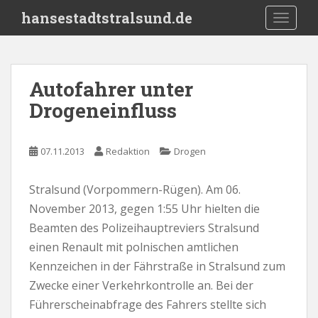
S
hansestadtstralsund.de
TOGGLE
k
i
p
t
Autofahrer unter
o
Drogeneinfluss
m
a
i
07.11.2013
Redaktion
Drogen
n
c
o
Stralsund (Vorpommern-Rügen). Am 06.
n
November 2013, gegen 1:55 Uhr hielten die
t
Beamten des Polizeihauptreviers Stralsund
e
einen Renault mit polnischen amtlichen
n
Kennzeichen in der Fährstraße in Stralsund zum
t
Zwecke einer Verkehrkontrolle an. Bei der
Führerscheinabfrage des Fahrers stellte sich