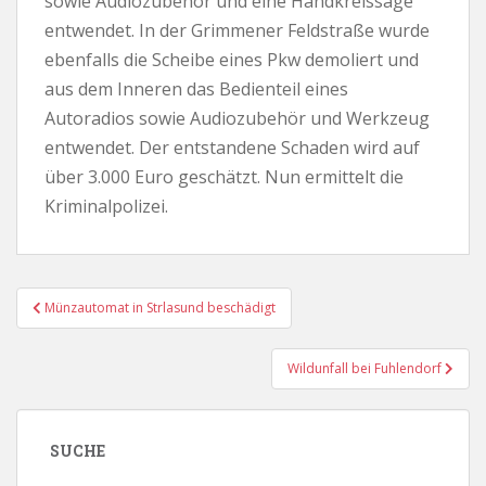
sowie Audiozubehör und eine Handkreissäge
entwendet. In der Grimmener Feldstraße wurde
ebenfalls die Scheibe eines Pkw demoliert und
aus dem Inneren das Bedienteil eines
Autoradios sowie Audiozubehör und Werkzeug
entwendet. Der entstandene Schaden wird auf
über 3.000 Euro geschätzt. Nun ermittelt die
Kriminalpolizei.
Beitragsnavigation
Münzautomat in Strlasund beschädigt
Wildunfall bei Fuhlendorf
SUCHE