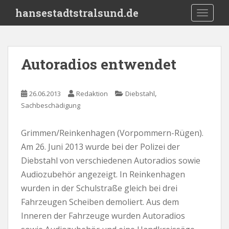
S
hansestadtstralsund.de
TOGGLE
k
i
p
t
Autoradios entwendet
o
m
a
,
26.06.2013
Redaktion
Diebstahl
i
Sachbeschädigung
n
c
Grimmen/Reinkenhagen (Vorpommern-Rügen).
o
Am 26. Juni 2013 wurde bei der Polizei der
n
t
Diebstahl von verschiedenen Autoradios sowie
e
Audiozubehör angezeigt. In Reinkenhagen
n
wurden in der Schulstraße gleich bei drei
t
Fahrzeugen Scheiben demoliert. Aus dem
Inneren der Fahrzeuge wurden Autoradios