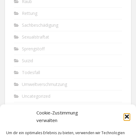
Raub
Rettung
Sachbeschädigung
Sexualstraftat
Sprengstoff
Suizid
Todesfall
Umweltverschmutzung
Uncategorized
Unfall
Cookie-Zustimmung
Vandalismus
verwalten
Verkehr
Um dir ein optimales Erlebnis zu bieten, verwenden wir Technologien