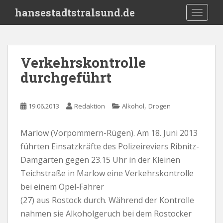
S
hansestadtstralsund.de
TOGGLE
k
i
p
t
Verkehrskontrolle
o
durchgeführt
m
a
i
,
19.06.2013
Redaktion
Alkohol
Drogen
n
c
o
Marlow (Vorpommern-Rügen). Am 18. Juni 2013
n
führten Einsatzkräfte des Polizeireviers Ribnitz-
t
Damgarten gegen 23.15 Uhr in der Kleinen
e
Teichstraße in Marlow eine Verkehrskontrolle
n
bei einem Opel-Fahrer
t
(27) aus Rostock durch. Während der Kontrolle
nahmen sie Alkoholgeruch bei dem Rostocker