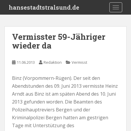
S
hansestadtstralsund.de
TOGGLE
k
i
p
t
Vermisster 59-Jähriger
o
wieder da
m
a
i
11.06.2013
Redaktion
Vermisst
n
c
o
Binz (Vorpommern-Rügen). Der seit den
n
Abendstunden des 09. Juni 2013 vermisste Heinz
t
Arndt aus Binz ist am späten Abend des 10. Juni
e
2013 gefunden worden. Die Beamten des
n
Polizeihauptreviers Bergen und der
t
Kriminalpolizei Bergen hatten am gestrigen
Tage mit Unterstützung des