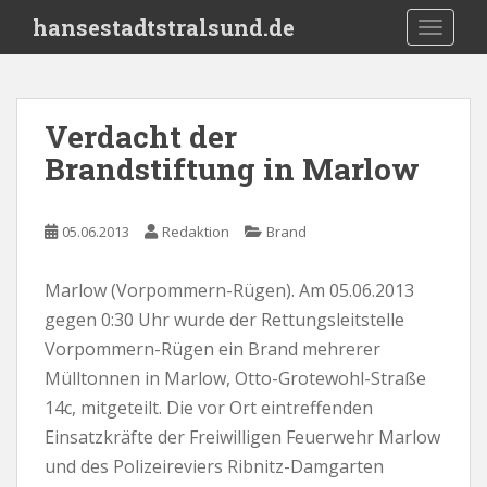
S
hansestadtstralsund.de
TOGGLE
k
i
p
t
Verdacht der
o
Brandstiftung in Marlow
m
a
i
05.06.2013
Redaktion
Brand
n
c
o
Marlow (Vorpommern-Rügen). Am 05.06.2013
n
gegen 0:30 Uhr wurde der Rettungsleitstelle
t
Vorpommern-Rügen ein Brand mehrerer
e
Mülltonnen in Marlow, Otto-Grotewohl-Straße
n
14c, mitgeteilt. Die vor Ort eintreffenden
t
Einsatzkräfte der Freiwilligen Feuerwehr Marlow
und des Polizeireviers Ribnitz-Damgarten