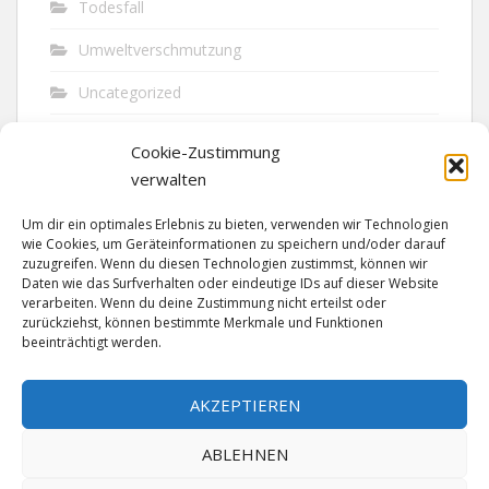
Todesfall
Umweltverschmutzung
Uncategorized
Unfall
Cookie-Zustimmung
Vandalismus
verwalten
Verkehr
Um dir ein optimales Erlebnis zu bieten, verwenden wir Technologien
wie Cookies, um Geräteinformationen zu speichern und/oder darauf
Verkehrsunfall
zuzugreifen. Wenn du diesen Technologien zustimmst, können wir
Daten wie das Surfverhalten oder eindeutige IDs auf dieser Website
verarbeiten. Wenn du deine Zustimmung nicht erteilst oder
Vermisst
zurückziehst, können bestimmte Merkmale und Funktionen
beeinträchtigt werden.
Waffen
Wilderei
AKZEPTIEREN
ABLEHNEN