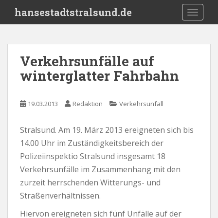
S
hansestadtstralsund.de
TOGGLE
k
i
p
t
Verkehrsunfälle auf
o
winterglatter Fahrbahn
m
a
i
19.03.2013
Redaktion
Verkehrsunfall
n
c
o
Stralsund. Am 19. März 2013 ereigneten sich bis
n
14.00 Uhr im Zuständigkeitsbereich der
t
Polizeiinspektio Stralsund insgesamt 18
e
Verkehrsunfälle im Zusammenhang mit den
n
zurzeit herrschenden Witterungs- und
t
Straßenverhältnissen.
Hiervon ereigneten sich fünf Unfälle auf der