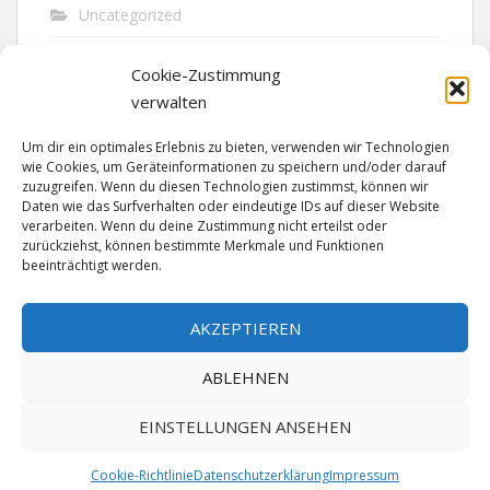
Uncategorized
Unfall
Cookie-Zustimmung
Vandalismus
verwalten
Verkehr
Um dir ein optimales Erlebnis zu bieten, verwenden wir Technologien
wie Cookies, um Geräteinformationen zu speichern und/oder darauf
Verkehrsunfall
zuzugreifen. Wenn du diesen Technologien zustimmst, können wir
Daten wie das Surfverhalten oder eindeutige IDs auf dieser Website
verarbeiten. Wenn du deine Zustimmung nicht erteilst oder
Vermisst
zurückziehst, können bestimmte Merkmale und Funktionen
beeinträchtigt werden.
Waffen
Wilderei
AKZEPTIEREN
ABLEHNEN
EINSTELLUNGEN ANSEHEN
Cookie-Richtlinie
Datenschutzerklärung
Impressum
MADE SINCE 1999 WITH ♥ BY
ABELNET
| POWERED BY
NADV