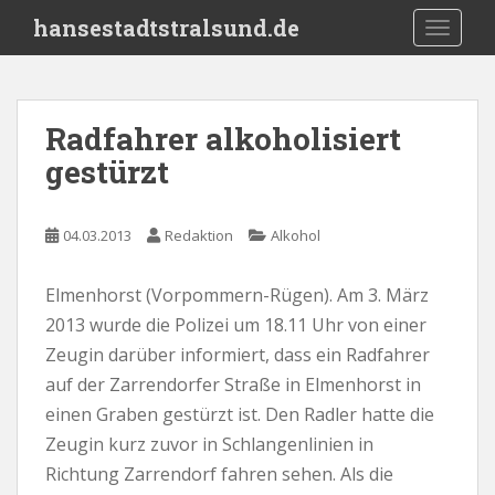
S
hansestadtstralsund.de
TOGGLE
k
i
p
t
Radfahrer alkoholisiert
o
gestürzt
m
a
i
04.03.2013
Redaktion
Alkohol
n
c
o
Elmenhorst (Vorpommern-Rügen). Am 3. März
n
2013 wurde die Polizei um 18.11 Uhr von einer
t
Zeugin darüber informiert, dass ein Radfahrer
e
auf der Zarrendorfer Straße in Elmenhorst in
n
einen Graben gestürzt ist. Den Radler hatte die
t
Zeugin kurz zuvor in Schlangenlinien in
Richtung Zarrendorf fahren sehen. Als die