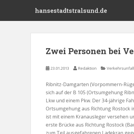
S
hansestadtstralsund.de
k
i
p
t
o
m
Zwei Personen bei Ve
a
i
n
23.01.2013
Redaktion
Verkehrsunfall
c
o
Ribnitz-Damgarten (Vorpommern-Rügen
n
sich auf der B 105 (Ortsumgehung Ribn
t
e
Lkw und einem Pkw. Der 34-jährige Fah
n
Ortsumgehung aus Richtung Rostock in
t
ist mit einem Kranausleger versehen un
erste Brücke aus Richtung Rostock (Bau
zum Teil ausgefahrenen Ladekran gegen