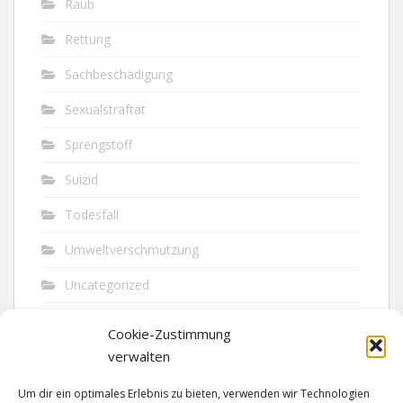
Raub
Rettung
Sachbeschädigung
Sexualstraftat
Sprengstoff
Suizid
Todesfall
Umweltverschmutzung
Uncategorized
Unfall
Cookie-Zustimmung
Vandalismus
verwalten
Verkehr
Um dir ein optimales Erlebnis zu bieten, verwenden wir Technologien