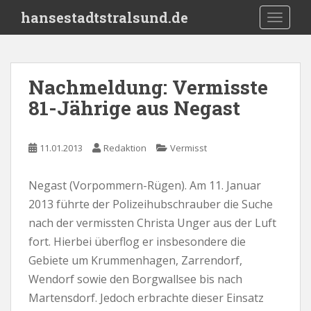
S
hansestadtstralsund.de
TOGGLE
k
i
p
t
Nachmeldung: Vermisste
o
81-Jährige aus Negast
m
a
i
11.01.2013
Redaktion
Vermisst
n
c
o
Negast (Vorpommern-Rügen). Am 11. Januar
n
2013 führte der Polizeihubschrauber die Suche
t
nach der vermissten Christa Unger aus der Luft
e
fort. Hierbei überflog er insbesondere die
n
Gebiete um Krummenhagen, Zarrendorf,
t
Wendorf sowie den Borgwallsee bis nach
Martensdorf. Jedoch erbrachte dieser Einsatz