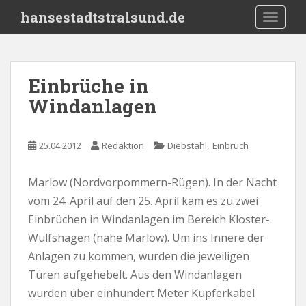
S
hansestadtstralsund.de
TOGGLE
k
i
p
t
Einbrüche in
o
Windanlagen
m
a
i
,
25.04.2012
Redaktion
Diebstahl
Einbruch
n
c
o
Marlow (Nordvorpommern-Rügen). In der Nacht
n
vom 24. April auf den 25. April kam es zu zwei
t
Einbrüchen in Windanlagen im Bereich Kloster-
e
Wulfshagen (nahe Marlow). Um ins Innere der
n
Anlagen zu kommen, wurden die jeweiligen
t
Türen aufgehebelt. Aus den Windanlagen
wurden über einhundert Meter Kupferkabel