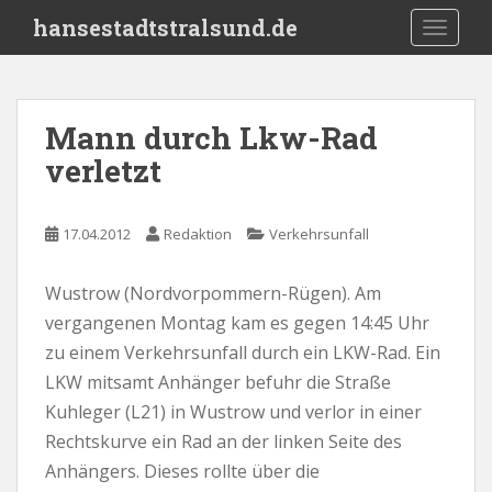
S
hansestadtstralsund.de
TOGGLE
k
i
p
t
Mann durch Lkw-Rad
o
verletzt
m
a
i
17.04.2012
Redaktion
Verkehrsunfall
n
c
o
Wustrow (Nordvorpommern-Rügen). Am
n
vergangenen Montag kam es gegen 14:45 Uhr
t
zu einem Verkehrsunfall durch ein LKW-Rad. Ein
e
LKW mitsamt Anhänger befuhr die Straße
n
Kuhleger (L21) in Wustrow und verlor in einer
t
Rechtskurve ein Rad an der linken Seite des
Anhängers. Dieses rollte über die