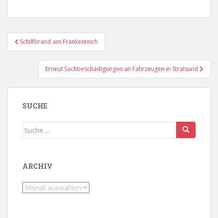
Beitragsnavigation
Schilfbrand am Frankenteich
Erneut Sachbeschädigungen an Fahrzeugen in Stralsund
SUCHE
Suche
nach:
ARCHIV
Archiv