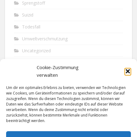
Sprengstoff
Suizid
Todesfall
Umweltverschmutzung
Uncategorized
Unfall
Cookie-Zustimmung
Vandalismus
verwalten
Verkehr
Um dir ein optimales Erlebnis zu bieten, verwenden wir Technologien
wie Cookies, um Geräteinformationen zu speichern und/oder darauf
Verkehrsunfall
zuzugreifen. Wenn du diesen Technologien zustimmst, können wir
Daten wie das Surfverhalten oder eindeutige IDs auf dieser Website
verarbeiten. Wenn du deine Zustimmung nicht erteilst oder
Vermisst
zurückziehst, können bestimmte Merkmale und Funktionen
beeinträchtigt werden.
Waffen
Wilderei