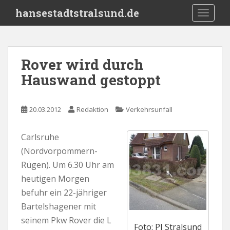
S
hansestadtstralsund.de
TOGGLE
k
i
p
t
Rover wird durch
o
Hauswand gestoppt
m
a
i
20.03.2012
Redaktion
Verkehrsunfall
n
c
o
Carlsruhe
n
(Nordvorpommern-
t
Rügen). Um 6.30 Uhr am
e
heutigen Morgen
n
befuhr ein 22-jähriger
t
Bartelshagener mit
seinem Pkw Rover die L
Foto: PI Stralsund