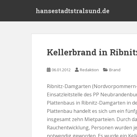
S
hansestadtstralsund.de
k
i
p
t
o
m
Kellerbrand in Ribni
a
i
n
06.01.2012
Redaktion
Brand
c
o
Ribnitz-Damgarten (Nordvorpommern-R
n
Einsatzleitstelle des PP Neubrandenbur
t
e
Plattenbaus in Ribnitz-Damgarten in d
n
Plattenbau handelt es sich um ein fün
t
insgesamt zehn Mietparteien. Durch da
Rauchentwicklung, Personen wurden jed
notwendig geworden. Es wurde ein Kelle