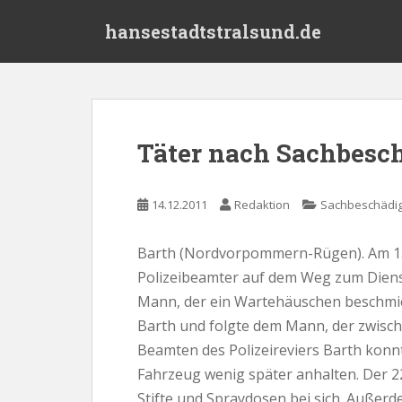
S
hansestadtstralsund.de
k
i
p
t
o
m
Täter nach Sachbesch
a
i
n
14.12.2011
Redaktion
Sachbeschädi
c
o
Barth (Nordvorpommern-Rügen). Am 13
n
Polizeibeamter auf dem Weg zum Diens
t
e
Mann, der ein Wartehäuschen beschmiert
n
Barth und folgte dem Mann, der zwische
t
Beamten des Polizeireviers Barth konn
Fahrzeug wenig später anhalten. Der 
Stifte und Spraydosen bei sich. Außerdem