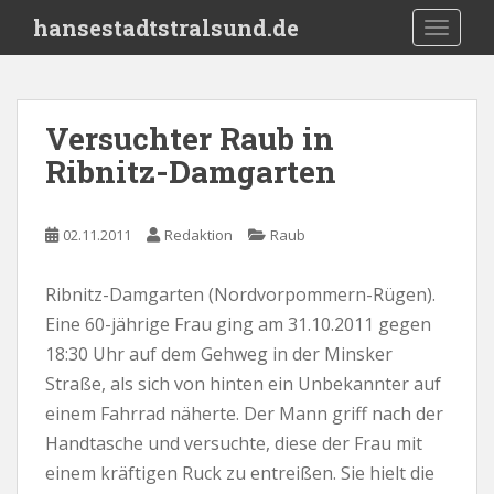
S
hansestadtstralsund.de
TOGGLE
k
i
p
t
Versuchter Raub in
o
Ribnitz-Damgarten
m
a
i
02.11.2011
Redaktion
Raub
n
c
o
Ribnitz-Damgarten (Nordvorpommern-Rügen).
n
Eine 60-jährige Frau ging am 31.10.2011 gegen
t
18:30 Uhr auf dem Gehweg in der Minsker
e
Straße, als sich von hinten ein Unbekannter auf
n
einem Fahrrad näherte. Der Mann griff nach der
t
Handtasche und versuchte, diese der Frau mit
einem kräftigen Ruck zu entreißen. Sie hielt die