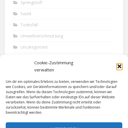
Sprengstoff
Suizid
Todesfall
Umweltverschmutzung
Uncategorized
Unfall
Cookie-Zustimmung
Vandalismus
verwalten
Verkehr
Um dir ein optimales Erlebnis zu bieten, verwenden wir Technologien
wie Cookies, um Geräteinformationen zu speichern und/oder darauf
Verkehrsunfall
zuzugreifen. Wenn du diesen Technologien zustimmst, können wir
Daten wie das Surfverhalten oder eindeutige IDs auf dieser Website
verarbeiten. Wenn du deine Zustimmung nicht erteilst oder
Vermisst
zurückziehst, können bestimmte Merkmale und Funktionen
beeinträchtigt werden.
Waffen
Wilderei