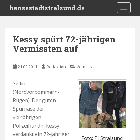
S
hansestadtstralsund.de
TOGGLE
k
i
p
t
Kessy spürt 72-jährigen
o
Vermissten auf
m
a
i
21.09.2011
Redaktion
Vermisst
n
c
o
Sellin
n
(Nordvorpommern-
t
Rügen). Der guten
e
Spürnase der
n
vierjährigen
t
Polizeihündin Kessy
verdankt ein 72-jähriger
Foto: PI Stralsund