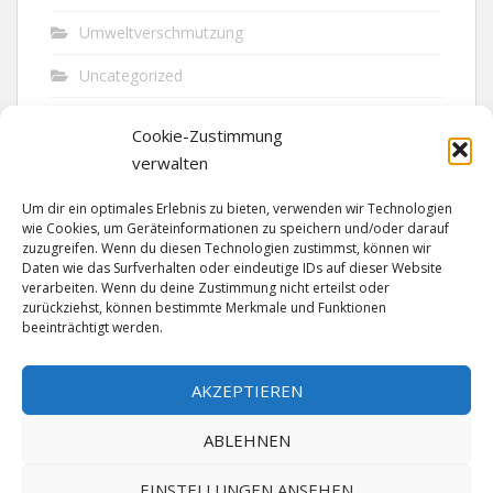
Umweltverschmutzung
Uncategorized
Unfall
Cookie-Zustimmung
Vandalismus
verwalten
Verkehr
Um dir ein optimales Erlebnis zu bieten, verwenden wir Technologien
wie Cookies, um Geräteinformationen zu speichern und/oder darauf
Verkehrsunfall
zuzugreifen. Wenn du diesen Technologien zustimmst, können wir
Daten wie das Surfverhalten oder eindeutige IDs auf dieser Website
verarbeiten. Wenn du deine Zustimmung nicht erteilst oder
Vermisst
zurückziehst, können bestimmte Merkmale und Funktionen
beeinträchtigt werden.
Waffen
Wilderei
AKZEPTIEREN
ABLEHNEN
EINSTELLUNGEN ANSEHEN