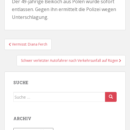
Der 49-jährige Beikoch aus Polen wurde sofort
entlassen. Gegen ihn ermittelt die Polizei wegen
Unterschlagung.
Beitragsnavigation
Vermisst: Diana Ferch
Schwer verletzter Autofahrer nach Verkehrsunfall auf Rügen
SUCHE
Suche
nach:
ARCHIV