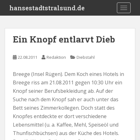
S
hansestadtstralsund.de
TOGGLE
k
i
p
t
Ein Knopf entlarvt Dieb
o
m
a
22.08.2011
Redaktion
Diebstahl
i
n
Breege (Insel Rügen). Dem Koch eines Hotels in
c
Breege riss am 21.08.2011 gegen 10:30 Uhr ein
o
n
Knopf seiner Berufsbekleidung ab. Auf der
t
Suche nach dem Knopf sah er auch unter das
e
Bett seines Zimmerkollegen. Doch statt des
n
Knopfes entdeckte er dort verschiedene
t
Lebensmittel (u. a. Kaffee, Mehl, Speiseöl und
Thunfischbüchsen) aus der Küche des Hotels.