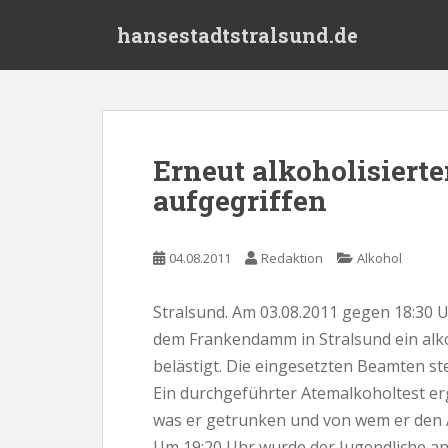
S
hansestadtstralsund.de
k
i
p
t
o
m
Erneut alkoholisierte
a
aufgegriffen
i
n
c
04.08.2011
Redaktion
Alkohol
o
n
t
Stralsund. Am 03.08.2011 gegen 18:30 Uhr
e
dem Frankendamm in Stralsund ein alko
n
belästigt. Die eingesetzten Beamten ste
t
Ein durchgeführter Atemalkoholtest erg
was er getrunken und von wem er den A
Um 19:20 Uhr wurde der Jugendliche an