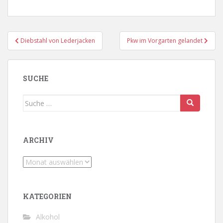
Beitragsnavigation
Diebstahl von Lederjacken
Pkw im Vorgarten gelandet
SUCHE
Suche
nach:
ARCHIV
Archiv
KATEGORIEN
Alkohol