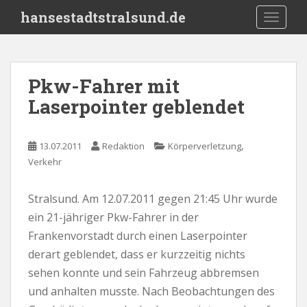
S
hansestadtstralsund.de
TOGGLE
k
i
p
t
Pkw-Fahrer mit
o
Laserpointer geblendet
m
a
i
,
13.07.2011
Redaktion
Körperverletzung
n
Verkehr
c
o
n
Stralsund. Am 12.07.2011 gegen 21:45 Uhr wurde
t
ein 21-jähriger Pkw-Fahrer in der
e
Frankenvorstadt durch einen Laserpointer
n
derart geblendet, dass er kurzzeitig nichts
t
sehen konnte und sein Fahrzeug abbremsen
und anhalten musste. Nach Beobachtungen des