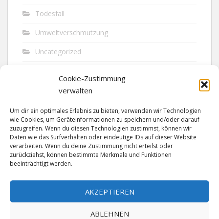
Todesfall
Umweltverschmutzung
Uncategorized
Unfall
Cookie-Zustimmung
Vandalismus
verwalten
Verkehr
Um dir ein optimales Erlebnis zu bieten, verwenden wir Technologien
wie Cookies, um Geräteinformationen zu speichern und/oder darauf
Verkehrsunfall
zuzugreifen. Wenn du diesen Technologien zustimmst, können wir
Daten wie das Surfverhalten oder eindeutige IDs auf dieser Website
verarbeiten. Wenn du deine Zustimmung nicht erteilst oder
Vermisst
zurückziehst, können bestimmte Merkmale und Funktionen
beeinträchtigt werden.
Waffen
Wilderei
AKZEPTIEREN
ABLEHNEN