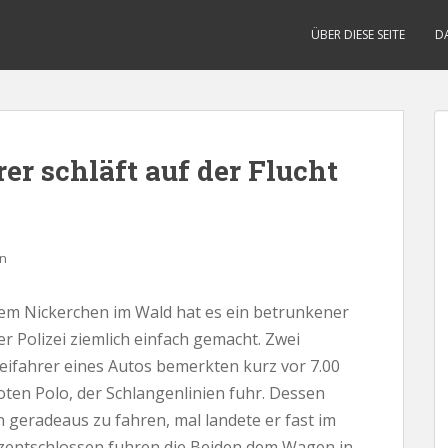
ÜBER DIESE SEITE
D
er schläft auf der Flucht
n
m Nickerchen im Wald hat es ein betrunkener
 Polizei ziemlich einfach gemacht. Zwei
eifahrer eines Autos bemerkten kurz vor 7.00
oten Polo, der Schlangenlinien fuhr. Dessen
n geradeaus zu fahren, mal landete er fast im
rzentschlossen fuhren die Beiden dem Wagen in