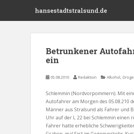
S
hansestadtstralsund.de
k
i
p
t
o
m
Betrunkener Autofahr
a
ein
i
n
c
,
05.08.2010
Redaktion
Alkohol
Droge
o
n
t
Schlemmin (Nordvorpommern). Mit eine
e
Autofahrer am Morgen des 05.08.210 der
n
Männer aus Stralsund als Fahrer und B
t
Uhr auf der L 22 bei Schlemmin einen r
Fahrer hatte erhebliche Schwierigkeite
Graben, mal fast im Gegenverkehr. Ku