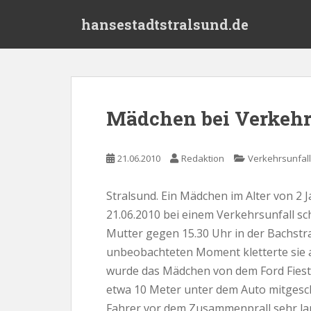
S
hansestadtstralsund.de
k
i
p
t
o
m
Mädchen bei Verkehru
a
i
n
21.06.2010
Redaktion
Verkehrsunfall
c
o
Stralsund. Ein Mädchen im Alter von 2
n
21.06.2010 bei einem Verkehrsunfall sc
t
e
Mutter gegen 15.30 Uhr in der Bachstr
n
unbeobachteten Moment kletterte sie a
t
wurde das Mädchen von dem Ford Fiesta
etwa 10 Meter unter dem Auto mitgeschl
Fahrer vor dem Zusammenprall sehr lan