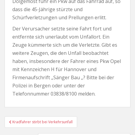
Dolgemost fuhr ein Pkw auf das Fahrrad auf, so
dass die 45-Jährige stürzte und
Schürfverletzungen und Prellungen erlitt.
Der Verursacher setzte seine Fahrt fort und
entfernte sich unerlaubt vom Unfallort. Ein
Zeuge kümmerte sich um die Verletzte. Gibt es
weitere Zeugen, die den Unfall beobachtet
haben, insbesondere der Fahrer eines Pkw Opel
mit Kennzeichen H für Hannover und
Firmenaufschrift „Sänger Bau „? Bitte bei der
Polizei in Bergen oder unter der
Telefonnummer 03838/8100 melden.
Beitragsnavigation
Kradfahrer stirbt bei Verkehrsunfall