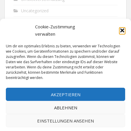
Uncategorized
Unfall
Cookie-Zustimmung
Vandalismus
verwalten
Verkehr
Um dir ein optimales Erlebnis zu bieten, verwenden wir Technologien
wie Cookies, um Geräteinformationen zu speichern und/oder darauf
Verkehrsunfall
zuzugreifen. Wenn du diesen Technologien zustimmst, können wir
Daten wie das Surfverhalten oder eindeutige IDs auf dieser Website
verarbeiten. Wenn du deine Zustimmung nicht erteilst oder
Vermisst
zurückziehst, können bestimmte Merkmale und Funktionen
beeinträchtigt werden.
Waffen
Wilderei
AKZEPTIEREN
ABLEHNEN
EINSTELLUNGEN ANSEHEN