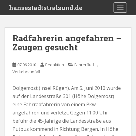
S
hansestadtstralsund.de
TOGGLE
k
i
p
t
Radfahrerin angefahren –
o
Zeugen gesucht
m
a
i
,
07.06.2010
Redaktion
Fahrerflucht
n
Verkehrsunfall
c
o
n
Dolgemost (Insel Rügen). Am 5. Juni 2010 wurde
t
auf der Landesstraße 301 (Höhe Dolgemost)
e
eine Fahrradfahrerin von einem Pkw
n
angefahren und verletzt. Gegen 11.00 Uhr
t
befuhr die 45-Jährige die Landesstraße aus
Putbus kommend in Richtung Bergen. In Höhe