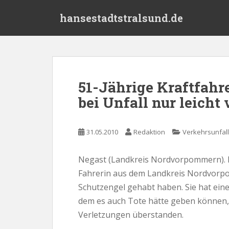
S
hansestadtstralsund.de
k
i
p
t
o
m
51-Jährige Kraftfahr
a
bei Unfall nur leicht 
i
n
c
31.05.2010
Redaktion
Verkehrsunfall
o
n
t
Negast (Landkreis Nordvorpommern). E
e
Fahrerin aus dem Landkreis Nordvor
n
Schutzengel gehabt haben. Sie hat eine
t
dem es auch Tote hätte geben können, 
Verletzungen überstanden.