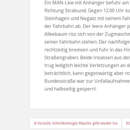
Ein MAN-Lkw mit Anhänger befuhr am 3
Richtung Stralsund. Gegen 12.00 Uhr k
Steinhagen und Negast mit seinem Fah
der Fahrbahn ab. Der leere Anhänger p
Alleebaum riss sich von der Zugmaschin
seiner Fahrbahn stehen. Der nachfolge
rechtzeitig bremsen und fuhr in das Hin
Straßengraben. Beide Insassen aus dem 
trug lediglich leichte Verletzungen an
beträchtlich, kann gegenwärtig aber no
Bundesstraße war zur Unfallaufnahme
und halbseitig gesperrt.
Beitragsnavigation
Vorsicht: Scheckbetrüger-Masche geht wieder los
Kö