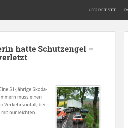
ÜBER DIESE SEITE
D
erin hatte Schutzengel –
verletzt
ine 51-jährige Skoda-
pommern muss einen
n Verkehrsunfall, bei
mit nur leichten